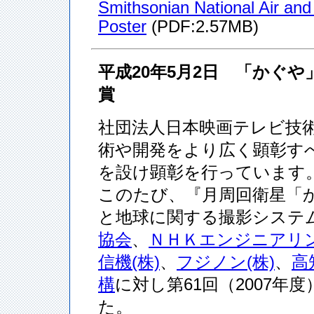
Smithsonian National Air a
Poster
(PDF:2.57MB)
平成20年5月2日 「かぐや
賞
社団法人日本映画テレビ技
術や開発をより広く顕彰す
を設け顕彰を行っています
このたび、『月周回衛星「か
と地球に関する撮影システ
協会
、
ＮＨＫエンジニアリ
信機(株)
、
フジノン(株)
、
高
構
に対し第61回（2007
た。