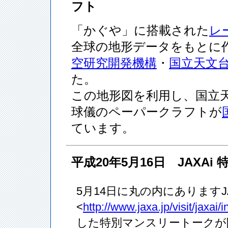
フト
「かぐや」に搭載された
レー
全球の地形データをもとに作
空研究開発機構
・
国立天文
た。
この地形図を利用し、国立
球儀のペーパークラフトが
ています。
平成20年5月16日 JAXA
5月14日に丸の内にありますJA
<
http://www.jaxa.jp/visit/jaxai/
した特別マンスリートークが