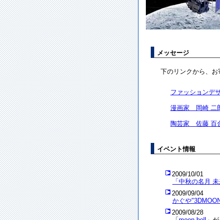
メッセージ
下のリンクから、お
ファッションデザ
漫画家 岡崎 二
陶芸家 佐藤 百
イベント情報
2009/10/01
「中秋の名月 未
2009/09/04
かぐや"3DMO
2009/08/28
「
moon bell
」が