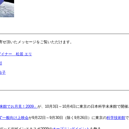
寄せ頂いたメッセージをご覧いただけます。
イナー 松居 エリ
郎
合子
来館でお月見！2009」
が、10月3日～10月4日に東京の日本科学未来館で開
ON"一般向け上映会
が9月22日～9月30日（除く9月26日）に東京の
科学技術館
で
グッドデザインエキスポ2009の
オープニングイベント
を飾る