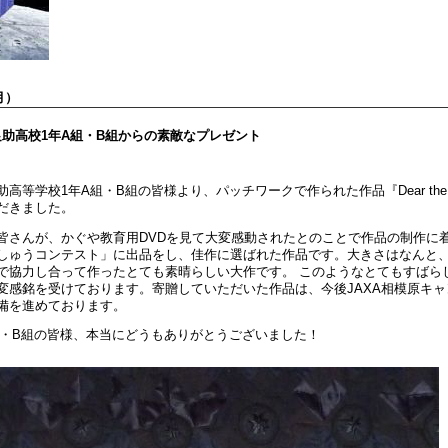
月）
 足助高校1年A組・B組からの素敵なプレゼント
高等学校1年A組・B組の皆様より、パッチワークで作られた作品『Dear the E
だきました。
皆さんが、かぐや教育用DVDを見て大変感動されたとのことで作品の制作に
ゅうコンテスト」に出品をし、佳作に選ばれた作品です。大きさはなんと、縦22
で協力し合って作ったとても素晴らしい大作です。 このようなとてもすばら
変感銘を受けております。寄贈していただいた作品は、今後JAXA相模原キ
備を進めております。
組・B組の皆様、本当にどうもありがとうございました！