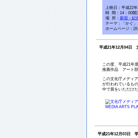
上映日：平成22年1
時 間：14：00開
場 所：
新宿・紀
テーマ：「かぐ」
ホームページ：詳
平成21年12月04
この度、平成21年度（第
推薦作品 アート部
この文化庁メディ
が行われているもの
中で賞をいただけ
平成21年12月03日