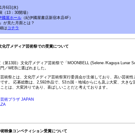
月6日(水)
演（13：30開場）
伊國屋ホール
（紀伊國屋書店新宿本店4F）
』が見た月面とは？
細は
コチラ
日 文化庁メディア芸術祭での受賞について
13回）文化庁メディア芸術祭で「MOONBELL (Selene /Kaguya Lunar 
門／WEBに選ばれました。
ア芸術祭とは、文化庁メディア芸術祭実行委員会が主催しており、高い芸術性
です。 応募総数は、2,592作品で、53カ国・地域からにも及ぶ大変、大き
たことは、大変誇りであり、喜ばしいことだと考えております。
 学術映像コンペティション受賞について