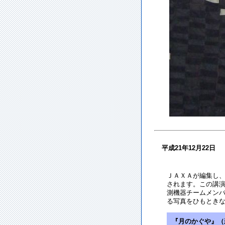
平成21年12月22
ＪＡＸＡが編集し、
されます。この講演
測機器チームメン
る写真をひもとき
『月のかぐや』（