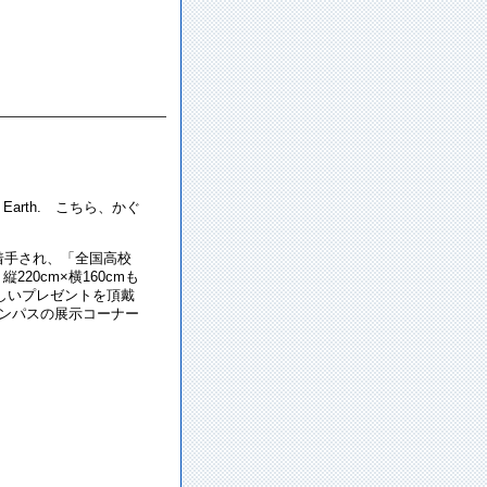
arth. こちら、かぐ
着手され、「全国高校
0cm×横160cmも
しいプレゼントを頂戴
ャンパスの展示コーナー