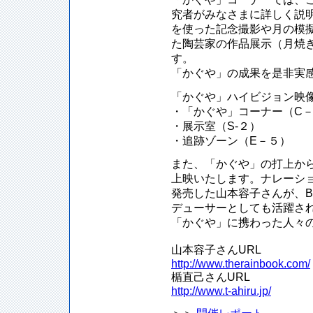
究者がみなさまに詳しく説
を使った記念撮影や月の模
た陶芸家の作品展示（月焼
す。
「かぐや」の成果を是非実
「かぐや」ハイビジョン映
・「かぐや」コーナー（C
・展示室（S-２）
・追跡ゾーン（E－５）
また、「かぐや」の打上か
上映いたします。ナレーシ
発売した山本容子さんが、
デューサーとしても活躍さ
「かぐや」に携わった人々
山本容子さんURL
http://www.therainbook.com/
楯直己さんURL
http://www.t-ahiru.jp/